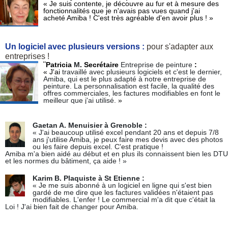
« Je suis contente, je découvre au fur et à mesure des
fonctionnalités que je n'avais pas vues quand j'ai
acheté Amiba ! C'est très agréable d'en avoir plus ! »
Un logiciel avec plusieurs versions :
pour s'adapter aux
entreprises !
¨Patricia
M
. Secrétaire
Entreprise de peinture
:
« J'ai
travaillé avec plusieurs logiciels et c'est le dernier,
Amiba, qui est le plus adapté à notre entreprise de
peinture. La personnalisation est facile, la qualité des
offres commerciales, les factures modifiables en font le
meilleur que j'ai utilisé.
»
Gaetan A. Menuisier à Grenoble :
« J'ai beaucoup utilisé excel pendant 20 ans et depuis 7/8
ans j'utilise Amiba, je peux faire mes devis avec des photos
ou les faire depuis excel. C'est pratique !
Amiba m'a bien aidé au début et en plus ils connaissent bien les DTU
et les normes du bâtiment, ça aide ! »
Karim B. Plaquiste à St Etienne :
« Je me suis abonné à un logiciel en ligne qui s'est bien
gardé de me dire que les factures validées n'étaient pas
modifiables. L'enfer ! Le commercial m'a dit que c'était la
Loi ! J'ai bien fait de changer pour Amiba.