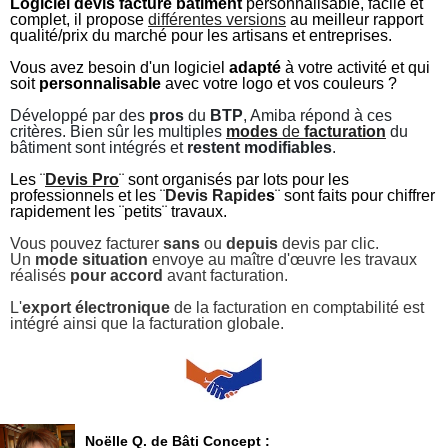
Logiciel
devis
facture
bâtiment
personnalisable, facile et
complet, il propose
différentes versions
au meilleur rapport
qualité/prix du marché pour les artisans et entreprises.
Vous avez besoin d'un logiciel
adapté
à votre activité et qui
soit
personnalisable
avec votre logo et vos couleurs ?
Développé par des
pros
du
BTP
, Amiba répond à ces
critères. Bien sûr les multiples
modes
de
facturation
du
bâtiment sont intégrés et
restent modifiables
.
Les ¨
Devis Pro
¨ sont organisés par lots pour les
professionnels et les ¨
Devis Rapide
s
¨ sont faits pour chiffrer
rapidement les ¨petits¨ travaux.
Vous pouvez facturer
sans
ou
depuis
devis par clic.
Un
mode situation
envoye au maître d'œuvre les travaux
réalisés
pour accord
avant facturation.
L'
export électronique
de la facturation en comptabilité est
intégré ainsi que la facturation globale.
Noëlle Q. de Bâti Concept :