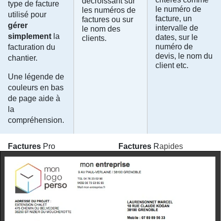
décroissant sur
type de facture
le numéro de
les numéros de
utilisé pour
facture, un
factures ou sur
gérer
intervalle de
le nom des
simplement
la
dates, sur le
clients.
numéro de
facturation du
devis, le nom du
chantier.
client etc.
Une légende de
couleurs en bas
de page aide à
la
compréhension.
Factures
Pro
Factures
R
apides