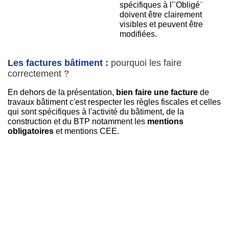
spécifiques à l'¨Obligé¨
doivent être clairement
visibles et peuvent être
modifiées.
Les factures bâtiment :
pourquoi les faire
correctement ?
En dehors de la présentation,
bien faire une facture
de
travaux bâtiment c'est respecter les règles fiscales et celles
qui sont spécifiques à l'activité du bâtiment, de la
construction et du BTP notamment les
mentions
obligatoires
et mentions CEE.
Aujourd'hui, les sanctions pénales sur les
factures non
conformes
peuvent être de
15 €
d'amende par mention
manquante ou inexacte et par facture jusqu'à un
montant
de
75 000 €
etc.
Des factures de travaux de bâtiment ou d'aménagement
mal faites peuvent donc
coûter très cher
à l'entreprise
¨fautive¨.