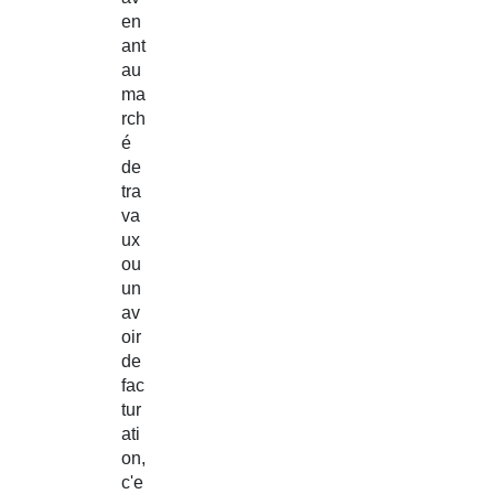
en
ant
au
ma
rch
é
de
tra
va
ux
ou
un
av
oir
de
fac
tur
ati
on,
c'e