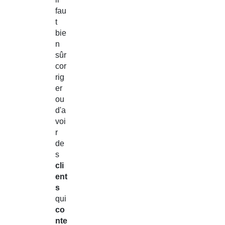
fau
t
bie
n
sûr
cor
rig
er
ou
d'a
voi
r
de
s
cli
ent
s
qui
co
nte