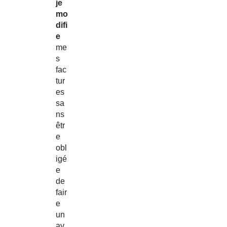
je
mo
difi
e
me
s
fac
tur
es
sa
ns
êtr
e
obl
igé
e
de
fair
e
un
av