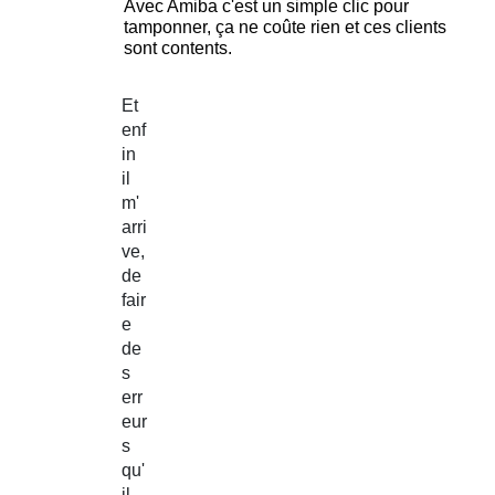
Avec Amiba c'est un simple clic pour
tamponner, ça ne coûte rien et ces clients
sont contents.
Et
enf
in
il
m'
arri
ve,
de
fair
e
de
s
err
eur
s
qu'
il