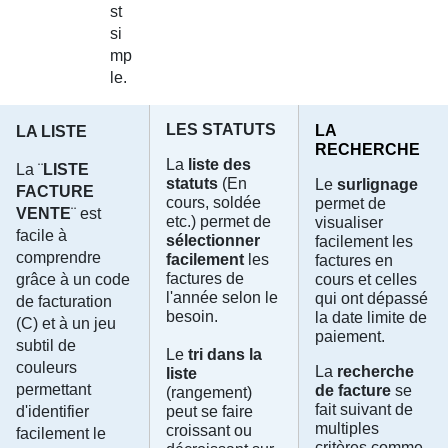
st
si
mp
le.
LES STATUTS
LA
LA LISTE
RECHERCHE
La
liste
des
La ¨
LISTE
statuts
(En
Le
surlignage
FACTURE
cours, soldée
permet de
VENTE
¨ est
etc.) permet de
visualiser
facile à
sélectionner
facilement les
comprendre
facilement
les
factures en
factures de
grâce à un code
cours et celles
l'année selon le
qui ont dépassé
de facturation
besoin.
la date limite de
(C) et à un jeu
paiement.
subtil de
Le
tri dans la
couleurs
La
recherche
liste
permettant
de facture
se
(rangement)
fait suivant de
d'identifier
peut se faire
multiples
croissant ou
facilement le
critères comme